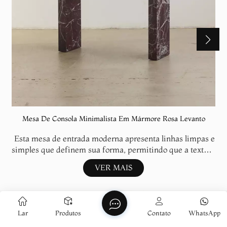
Mesa De Consola Minimalista Em Mármore Rosa Levanto
Esta mesa de entrada moderna apresenta linhas limpas e
simples que definem sua forma, permitindo que a textura
natural do mármore se torne o ponto focal visual. Como
VER MAIS
uma pequena mesa de apoio, ela é marcante e, ao mesmo
tempo, compacta: um espelho em cima, alguns livros
para usá-la como mesa de centro, ou até mesmo deixá-la
vazia, permitindo que os veios naturais e o brilho do
Lar
Produtos
Contato
WhatsApp
Contate-nos
mármore dominem o ambiente, são todas opções
s