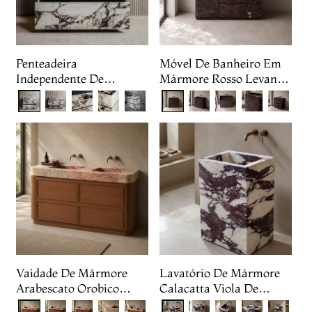
Penteadeira
Móvel De Banheiro Em
Independente De
Mármore Rosso Levanto
Mármore Calacatta
Com Gavetas
Viola
Vaidade De Mármore
Lavatório De Mármore
Arabescato Orobico
Calacatta Viola De
Rosso
Instalação Livre