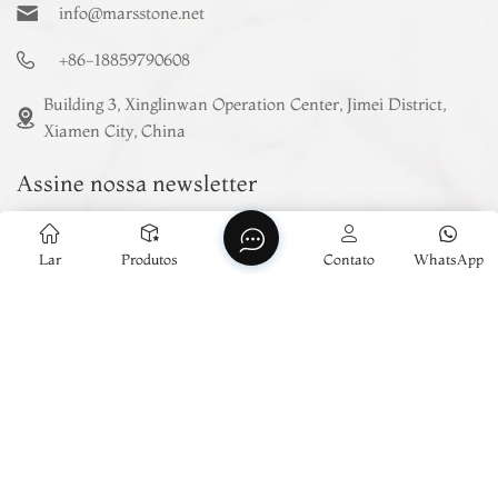
info@marsstone.net
+86-18859790608
Building 3, Xinglinwan Operation Center, Jimei District,
Xiamen City, China
Assine nossa newsletter
Inscrever-Se
Lar
Produtos
Contato
WhatsApp
Direitos autorais © 2026 Xiamen Mars Stone Co., Ltd. Todos os
direitos reservados .
SUPORTADO POR REDE
Notícias
Mapa do site
Xml
política de Privacidade